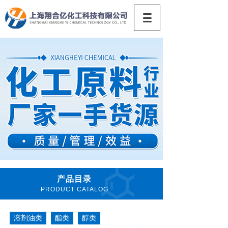
产品目录
PRODUCT CATALOG
溶剂油类
酯类
醇类